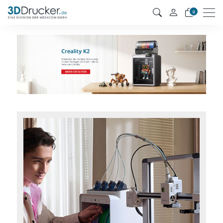
Men
0