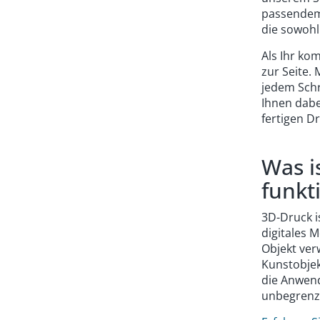
passendem 
die sowohl
Als Ihr ko
zur Seite.
jedem Schr
Ihnen dabe
fertigen D
Was i
funkt
3D-Druck i
digitales M
Objekt ver
Kunstobjek
die Anwen
unbegrenz