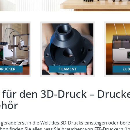
s für den 3D-Druck – Druck
ehör
 gerade erst in die Welt des 3D-Drucks einsteigen oder berei
op finden Sie alles, was Sie brauchen: von FFF-Druckern üb