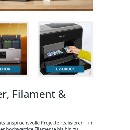
er, Filament &
ts anspruchsvolle Projekte realisieren – in
er hochwertige Filamente bis hin zu