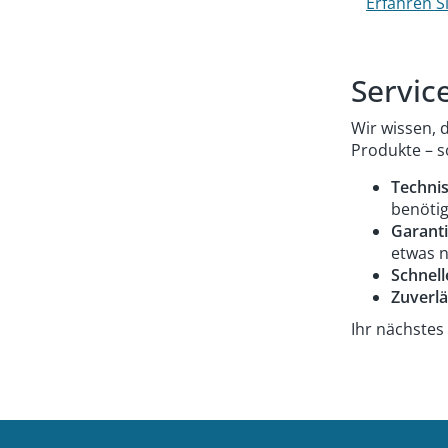
Erfahren S
Servic
Wir wissen, 
Produkte – s
Techni
benötig
Garanti
etwas n
Schnell
Zuverlä
Ihr nächstes 