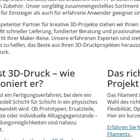
Zubehör. Unser sorgfältig zusammengestelltes Sortiment 
 für Einsteiger als auch für erfahrene Anwender geeignet si
mpetenter Partner für kreative 3D-Projekte stehen wir Ihne
 Mit schneller Lieferung, fundierter Beratung und praxisnahe
itt Ihrer Maker-Reise. Unsere erfahrenen Experten sind ste
i zu helfen, das Beste aus Ihren 3D-Druckprojekten herausz
ruck.
st 3D-Druck – wie
Das ric
ioniert er?
Projekt
st ein Fertigungsverfahren, bei dem ein
Das Filament 
odell Schicht für Schicht in ein physisches
Wahl des richt
wandelt wird. Ob Prototypen, Ersatzteile,
Flexibilität, 
te oder individuelle Alltagsgegenstände –
Hier ein kurz
dungsmöglichkeiten sind nahezu
Erfahren Sie 
t.
Filaments.